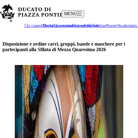
MENU
Il Ducato
Cultura e Tradizioni
Chi siamo
I Duchi
Mezza Quaresima
Le caricature
Festival del Folclore
La sede
Statuto
Poesie
Vocabolario
Disposizione e ordine carri, gruppi, bande e maschere per i
partecipanti alla Sfilata di Mezza Quaresima 2026