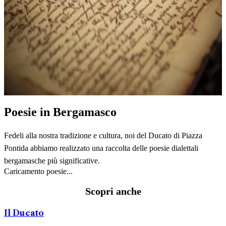
Le
Nostre
dialetto
Ber
Poesie in Bergamasco
Fedeli alla nostra tradizione e cultura, noi del Ducato di Piazza
Pontida abbiamo realizzato una raccolta delle poesie dialettali
bergamasche più significative.
Mezza Quaresima
Festival del Folclore
Vocabolario Bergamasco/Italiano
Vocabolario Italiano/Bergamasco
Scuola di Dialetto Bergamasco
Il Coro del Ducato
Caricamento poesie...
Scopri anche
SCOPRI DI PIÙ
SCOPRI DI PIÙ
SCOPRI DI PIÙ
SCOPRI DI PIÙ
SCOPRI DI PIÙ
SCOPRI DI PIÙ
Il Ducato