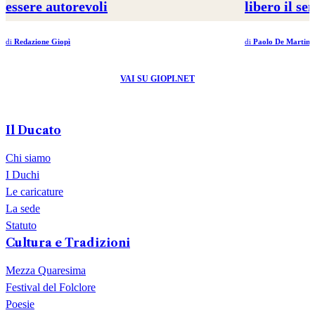
essere autorevoli
libero il se
di
Redazione Giopì
di
Paolo De Martino
VAI SU GIOPI.NET
Il Ducato
Chi siamo
I Duchi
Le caricature
La sede
Statuto
Cultura e Tradizioni
Mezza Quaresima
Festival del Folclore
Poesie