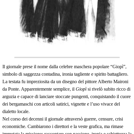
Il giornale prese il nome dalla celebre maschera popolare “Giopì”,
simbolo di saggezza contadina, ironia tagliente e spirito battagliero.
La testata fu impreziosita da un disegno del pittore Alberto Maironi
da Ponte. Apparentemente semplice, il
Giopì
si rivelò subito ricco di
arguzia e capace di lanciare stoccate pungenti, conquistando il cuore
dei bergamaschi con articoli satirici, vignette e l’uso vivace del
dialetto locale.
Nel corso dei decenni il giornale attraversò guerre, censure, crisi
economiche. Cambiarono i direttori e la veste grafica, ma rimase
immutata la missione: raccontare con passione, ironia e schiettezza la