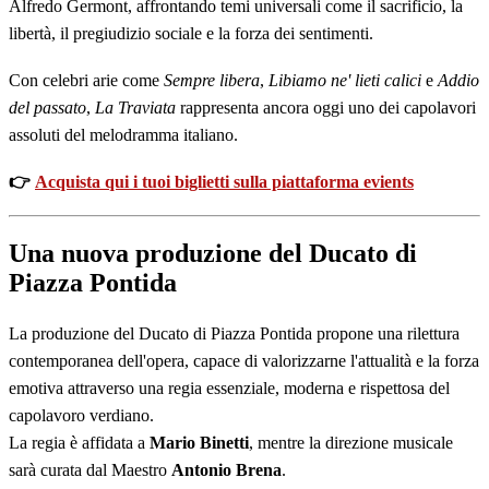
Alfredo Germont, affrontando temi universali come il sacrificio, la
libertà, il pregiudizio sociale e la forza dei sentimenti.
Con celebri arie come
Sempre libera
,
Libiamo ne' lieti calici
e
Addio
del passato
,
La Traviata
rappresenta ancora oggi uno dei capolavori
assoluti del melodramma italiano.
👉
Acquista qui i tuoi biglietti sulla piattaforma evients
Una nuova produzione del Ducato di
Piazza Pontida
La produzione del Ducato di Piazza Pontida propone una rilettura
contemporanea dell'opera, capace di valorizzarne l'attualità e la forza
emotiva attraverso una regia essenziale, moderna e rispettosa del
capolavoro verdiano.
La regia è affidata a
Mario Binetti
, mentre la direzione musicale
sarà curata dal Maestro
Antonio Brena
.