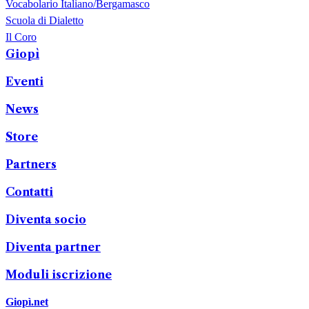
Vocabolario Italiano/Bergamasco
Scuola di Dialetto
Il Coro
Giopì
Eventi
News
Store
Partners
Contatti
Diventa socio
Diventa partner
Moduli iscrizione
Giopì.net