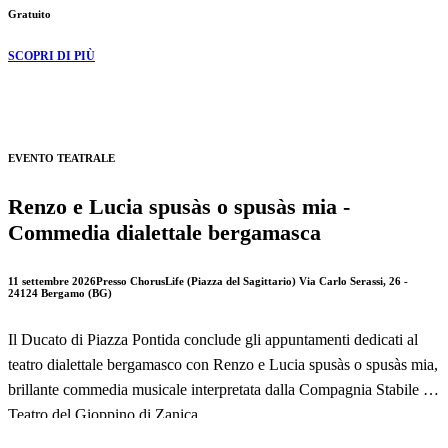
Gratuito
territorio.
SCOPRI DI PIÙ
Un calendario di appuntamenti pensato per offrire al pubblico serate
all'insegna della cultura e dello spettacolo, con concerti,
rappresentazioni teatrali e omaggi alla storia musicale bergamasca.
EVENTO TEATRALE
La manifestazione si svolge presso il Palazzo della Provincia, in Via
Tasso 8 a Bergamo.
Renzo e Lucia spusàs o spusàs mia -
Commedia dialettale bergamasca
11 settembre 2026
Presso ChorusLife (Piazza del Sagittario) Via Carlo Serassi, 26 -
24124 Bergamo (BG)
Il Ducato di Piazza Pontida conclude gli appuntamenti dedicati al
teatro dialettale bergamasco con Renzo e Lucia spusàs o spusàs mia,
brillante commedia musicale interpretata dalla Compagnia Stabile Il
Teatro del Gioppino di Zanica.