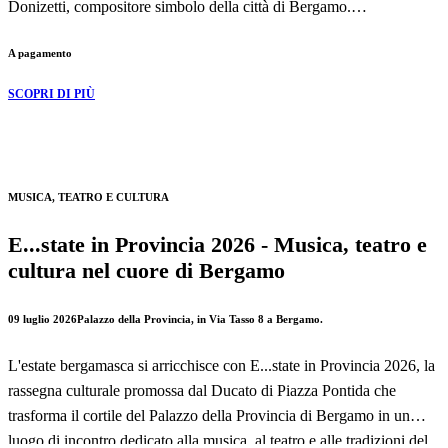
Donizetti, compositore simbolo della città di Bergamo.
A pagamento
Ambientata nella suggestiva cornice di Piazza Cittadella a Bergamo
Alta, questa nuova produzione porta in scena una delle opere buffe
SCOPRI DI PIÙ
più amate del repertorio lirico italiano, capace di unire comicità,
romanticismo e alcune delle pagine musicali più celebri della storia
dell'opera.
MUSICA, TEATRO E CULTURA
L'appuntamento è in programma mercoledì 19 agosto 2026 alle ore
20:30.
E...state in Provincia 2026 - Musica, teatro e
cultura nel cuore di Bergamo
09 luglio 2026
Palazzo della Provincia, in Via Tasso 8 a Bergamo.
L'estate bergamasca si arricchisce con E...state in Provincia 2026, la
rassegna culturale promossa dal Ducato di Piazza Pontida che
trasforma il cortile del Palazzo della Provincia di Bergamo in un
luogo di incontro dedicato alla musica, al teatro e alle tradizioni del