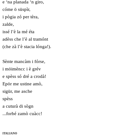
e ‘na planada ‘n giro,
cóme ö süspìr,
i pògia zó per tèra,
zalde,
issé l’è la mé éta
adèss che l’è al tramónt
(che zà l’è stacia lónga!).
Sènte mancàm i fórse,
i möimèncc i è grév
e spèss só dré a crodà!
Epör me ustine amò,
sigür, me asche
spèss
a cuturà di sògn
...forbé zamò cuàcc!
ITALIANO