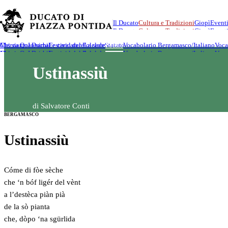
Il Ducato
Cultura e Tradizioni
Giopì
Event
Chi siamo
Mezza Quaresima
I Duchi
Le caricature
Festival del Folclore
La sede
Statuto
Poesie
Vocabolario Bergamasco/Italiano
Voca
Ustinassiù
di
Salvatore Conti
BERGAMASCO
Ustinassiù
Cóme di fòe sèche
che ‘n bóf ligér del vènt
a l’destèca piàn pià
de la sò pianta
che, dòpo ‘na sgürlida