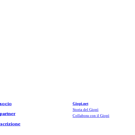
 socio
Giopì.net
Storia del Giopì
partner
Collabora con il Giopì
iscrizione