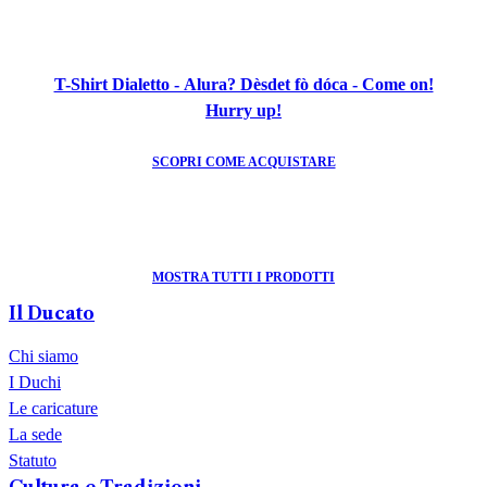
T-Shirt Dialetto - Alura? Dèsdet fò dóca - Come on!
Hurry up!
SCOPRI COME ACQUISTARE
MOSTRA TUTTI I PRODOTTI
Il Ducato
Chi siamo
I Duchi
Le caricature
La sede
Statuto
Cultura e Tradizioni