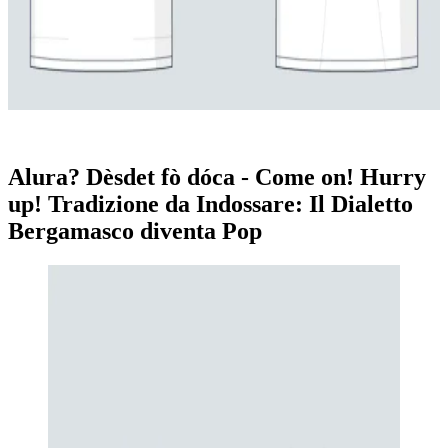
Alura?
Dèsd
-
Come
on!
Alura? Dèsdet fò dóca - Come on! Hurry
up! Tradizione da Indossare: Il Dialetto
Bergamasco diventa Pop