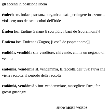
gli accenti in posizione libera
éndech
sm. indaco, sostanza organica usata per tingere in azzurro-
violaceo; uno dei sette colori dell’iride
Ènden
loc. Endine Gaiano [i scorgiöi / i barìi de (soprannomi)]
Endèna
loc. Endenna (Zogno) [i oselì de (soprannome)]
endidùr, vendidùr
sm. venditore, chi vende, chi ha un negozio di
vendita
endömia, vendömia
sf. vendemmia, la raccolta dell’uva; l’uva che
viene raccolta; il periodo della raccolta
endömià, vendömià
v.intr. vendemmiare, raccogliere l’uva; far
grossi guadagni
SHOW MORE WORDS