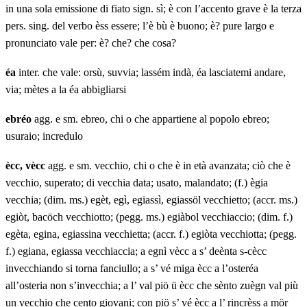
in una sola emissione di fiato sign. sì; è con l’accento grave è la terza
pers. sing. del verbo èss essere; l’è bù è buono; è? pure largo e
pronunciato vale per: è? che? che cosa?
éa
inter. che vale: orsù, suvvia; lassém indà, éa lasciatemi andare,
via; mètes a la éa abbigliarsi
ebréo
agg. e sm. ebreo, chi o che appartiene al popolo ebreo;
usuraio; incredulo
ècc, vècc
agg. e sm. vecchio, chi o che è in età avanzata; ciò che è
vecchio, superato; di vecchia data; usato, malandato; (f.) ègia
vecchia; (dim. ms.) egèt, egì, egiassì, egiassöl vecchietto; (accr. ms.)
egiòt, bacöch vecchiotto; (pegg. ms.) egiàbol vecchiaccio; (dim. f.)
egèta, egina, egiassina vecchietta; (accr. f.) egiòta vecchiotta; (pegg.
f.) egiana, egiassa vecchiaccia; a egnì vècc a s’ deènta s-cècc
invecchiando si torna fanciullo; a s’ vé miga ècc a l’osteréa
all’osteria non s’invecchia; a l’ val piö ü ècc che sènto zuègn val più
un vecchio che cento giovani; con piö s’ vé ècc a l’ rincrèss a mör