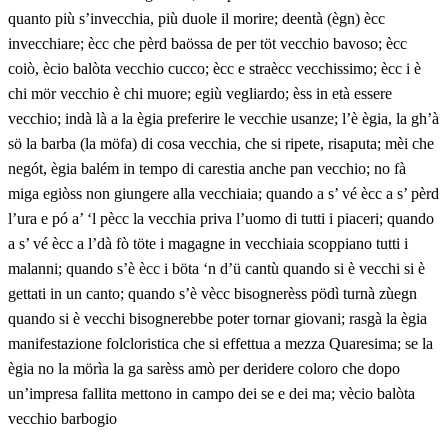
quanto più s’invecchia, più duole il morire; deentà (ègn) ècc
invecchiare; ècc che pèrd baössa de per töt vecchio bavoso; ècc
coiò, ècio balòta vecchio cucco; ècc e straècc vecchissimo; ècc i è
chi mör vecchio è chi muore; egiù vegliardo; èss in età essere
vecchio; indà là a la ègia preferire le vecchie usanze; l’è ègia, la gh’à
sö la barba (la möfa) di cosa vecchia, che si ripete, risaputa; mèi che
negót, ègia balém in tempo di carestia anche pan vecchio; no fà
miga egiòss non giungere alla vecchiaia; quando a s’ vé ècc a s’ pèrd
l’ura e pó a’ ‘l pècc la vecchia priva l’uomo di tutti i piaceri; quando
a s’ vé ècc a l’dà fò töte i magagne in vecchiaia scoppiano tutti i
malanni; quando s’è ècc i böta ‘n d’ü cantù quando si è vecchi si è
gettati in un canto; quando s’è vècc bisognerèss pödì turnà zùegn
quando si è vecchi bisognerebbe poter tornar giovani; rasgà la ègia
manifestazione folcloristica che si effettua a mezza Quaresima; se la
ègia no la mörìa la ga sarèss amò per deridere coloro che dopo
un’impresa fallita mettono in campo dei se e dei ma; vècio balòta
vecchio barbogio