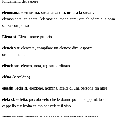
fondamenti del sapere
elemosinà, elemusinà, sircà la carità, indà a la sirca
v.intr.
elemosinare, chiedere l’elemosina, mendicare; v.tr. chiedere qualcosa
senza compenso
Elèna
sf. Elena, nome proprio
elencà
v.tr. elencare, compilare un elenco; dire, esporre
ordinatamente
elènch
sm. elenco, nota, registro ordinato
eléno (v. veléno)
elessiù, lècia
sf. elezione, nomina, scelta di una persona fra altre
elèta
sf. veletta, piccolo velo che le donne portano appuntato sul
cappello e talvolta calato per velare il viso