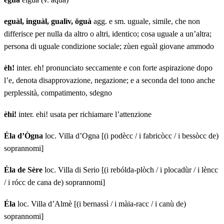
eguàl, inguàl, gualìv, öguà
agg. e sm. uguale, simile, che non
differisce per nulla da altro o altri, identico; cosa uguale a un’altra;
persona di uguale condizione sociale; zùen eguàl giovane ammodo
èh!
inter. eh! pronunciato seccamente e con forte aspirazione dopo
l’e, denota disapprovazione, negazione; e a seconda del tono anche
perplessità, compatimento, sdegno
èhi!
inter. ehi! usata per richiamare l’attenzione
Éla d’Ògna
loc. Villa d’Ogna [(i podècc / i fabricòcc / i bessòcc de)
soprannomi]
Éla de Sère
loc. Villa di Serio [(i rebólda-plòch / i plocadùr / i lèncc
/ i rócc de cana de) soprannomi]
Éla
loc. Villa d’Almè [(i bernassì / i màia-racc / i canù de)
soprannomi]