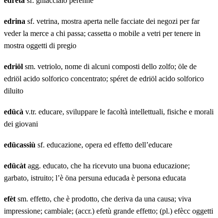
edrèta
sf. ghiacciaio perenne
edrina
sf. vetrina, mostra aperta nelle facciate dei negozi per far
veder la merce a chi passa; cassetta o mobile a vetri per tenere in
mostra oggetti di pregio
edriöl
sm. vetriolo, nome di alcuni composti dello zolfo; öle de
edriöl acido solforico concentrato; spéret de edriöl acido solforico
diluito
edücà
v.tr. educare, sviluppare le facoltà intellettuali, fisiche e morali
dei giovani
edücassiù
sf. educazione, opera ed effetto dell’educare
edücàt
agg. educato, che ha ricevuto una buona educazione;
garbato, istruito; l’è öna persuna educada è persona educata
efèt
sm. effetto, che è prodotto, che deriva da una causa; viva
impressione; cambiale; (accr.) efetù grande effetto; (pl.) efècc oggetti