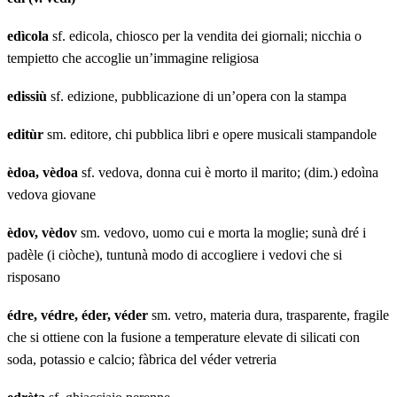
edìcola
sf. edicola, chiosco per la vendita dei giornali; nicchia o
tempietto che accoglie un’immagine religiosa
edissiù
sf. edizione, pubblicazione di un’opera con la stampa
editùr
sm. editore, chi pubblica libri e opere musicali stampandole
èdoa, vèdoa
sf. vedova, donna cui è morto il marito; (dim.) edoìna
vedova giovane
èdov, vèdov
sm. vedovo, uomo cui e morta la moglie; sunà dré i
padèle (i ciòche), tuntunà modo di accogliere i vedovi che si
risposano
édre, védre, éder, véder
sm. vetro, materia dura, trasparente, fragile
che si ottiene con la fusione a temperature elevate di silicati con
soda, potassio e calcio; fàbrica del véder vetreria