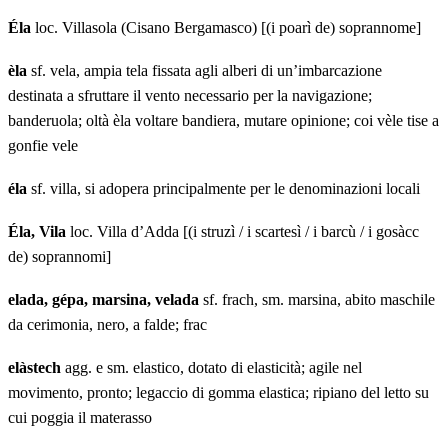
Éla
loc. Villasola (Cisano Bergamasco) [(i poarì de) soprannome]
èla
sf. vela, ampia tela fissata agli alberi di un’imbarcazione
destinata a sfruttare il vento necessario per la navigazione;
banderuola; oltà èla voltare bandiera, mutare opinione; coi vèle tise a
gonfie vele
éla
sf. villa, si adopera principalmente per le denominazioni locali
Éla, Vila
loc. Villa d’Adda [(i struzì / i scartesì / i barcù / i gosàcc
de) soprannomi]
elada, gépa, marsina, velada
sf. frach, sm. marsina, abito maschile
da cerimonia, nero, a falde; frac
elàstech
agg. e sm. elastico, dotato di elasticità; agile nel
movimento, pronto; legaccio di gomma elastica; ripiano del letto su
cui poggia il materasso