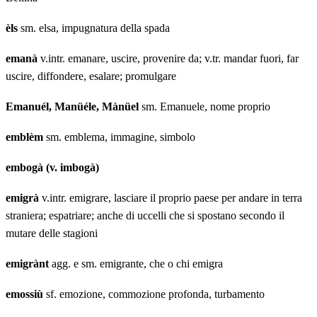
èls
sm. elsa, impugnatura della spada
emanà
v.intr. emanare, uscire, provenire da; v.tr. mandar fuori, far
uscire, diffondere, esalare; promulgare
Emanuél, Manüéle, Mànüel
sm. Emanuele, nome proprio
emblèm
sm. emblema, immagine, simbolo
embogà (v. imbogà)
emigrà
v.intr. emigrare, lasciare il proprio paese per andare in terra
straniera; espatriare; anche di uccelli che si spostano secondo il
mutare delle stagioni
emigrànt
agg. e sm. emigrante, che o chi emigra
emossiù
sf. emozione, commozione profonda, turbamento