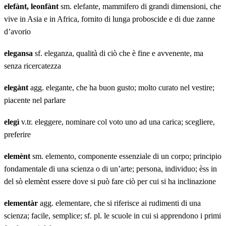
elefànt, leonfànt
sm. elefante, mammifero di grandi dimensioni, che
vive in Asia e in Africa, fornito di lunga proboscide e di due zanne
d’avorio
elegansa
sf. eleganza, qualità di ciò che è fine e avvenente, ma
senza ricercatezza
elegànt
agg. elegante, che ha buon gusto; molto curato nel vestire;
piacente nel parlare
elegì
v.tr. eleggere, nominare col voto uno ad una carica; scegliere,
preferire
elemènt
sm. elemento, componente essenziale di un corpo; principio
fondamentale di una scienza o di un’arte; persona, individuo; èss in
del sò elemènt essere dove si può fare ciò per cui si ha inclinazione
elementàr
agg. elementare, che si riferisce ai rudimenti di una
scienza; facile, semplice; sf. pl. le scuole in cui si apprendono i primi