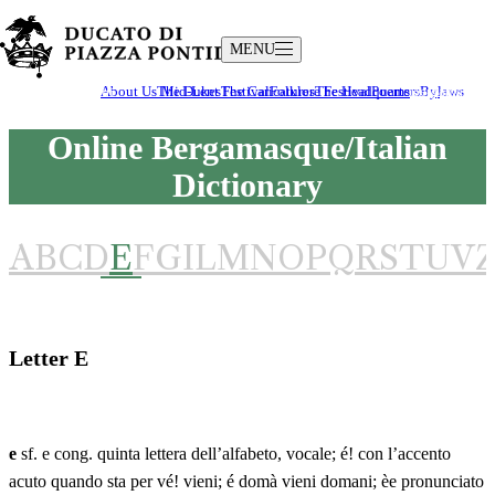
MENU
The Ducato
Culture and Traditions
About Us
The Dukes
Mid-Lent Festival
The Caricatures
Folklore Festival
The Headquarters
Poems
Bergamasque/I
Bylaws
Online Bergamasque/Italian
Dictionary
-
Letter
E
A
B
C
D
E
F
G
I
L
M
N
O
P
Q
R
S
T
U
V
Letter
E
e
sf. e cong. quinta lettera dell’alfabeto, vocale; é! con l’accento
acuto quando sta per vé! vieni; é domà vieni domani; èe pronunciato