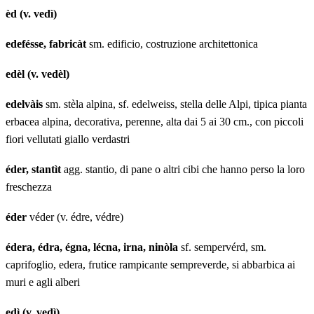
èd (v. vedì)
edefésse, fabricàt
sm. edificio, costruzione architettonica
edèl (v. vedèl)
edelvàis
sm. stèla alpina, sf. edelweiss, stella delle Alpi, tipica pianta
erbacea alpina, decorativa, perenne, alta dai 5 ai 30 cm., con piccoli
fiori vellutati giallo verdastri
éder, stantìt
agg. stantio, di pane o altri cibi che hanno perso la loro
freschezza
éder
véder (v. édre, védre)
édera, édra, égna, lécna, irna, ninòla
sf. sempervérd, sm.
caprifoglio, edera, frutice rampicante sempreverde, si abbarbica ai
muri e agli alberi
edì (v. vedì)