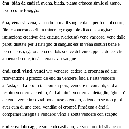
éna, biàa de caài
sf. avena, biada, pianta erbacea simile al grano,
usato come foraggio
éna, véna
sf. vena, vaso che porta il sangue dalla periferia al cuore;
filone sotterraneo di un minerale; rigagnolo di acqua sorgive;
ispirazione creativa; éna ericusa (varicusa) vena varicosa, vena dalle
pareti dilatate per il ristagno di sangue; èss in véna sentirsi bene e
ben disposti; iga öna éna de dóls si dice del vino appena dolce, che
appena si sente; tocà la éna cavar sangue
ènd, endì, vènd, vendì
v.tr. vendere, cedere la proprietà ad altri
ricevendone il prezzo; de ènd da vendere; ènd a l’asta vendere
all’asta; ènd a pronti (a spórs e spórs) vendere in contanti; ènd a
respiro vendere a credito; ènd al minüt vendere al dettaglio; ìghen a’
de ènd averne in sovrabbondanza; o èndem, o tèndem se non puoi
aver cura di una cosa, vendila; ol crompà l’insègna a ènd il
comperare insegna a vendere; vènd a zontà vendere con scapito
endecassìlabo
agg. e sm. endecasillabo, verso di undici sillabe con