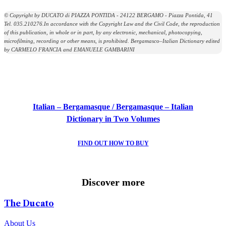
© Copyright by DUCATO di PIAZZA PONTIDA - 24122 BERGAMO - Piazza Pontida, 41
Tel. 035.210276.In accordance with the Copyright Law and the Civil Code, the reproduction
of this publication, in whole or in part, by any electronic, mechanical, photocopying,
microfilming, recording or other means, is prohibited. Bergamasco–Italian Dictionary edited
by CARMELO FRANCIA and EMANUELE GAMBARINI
Italian – Bergamasque / Bergamasque – Italian
Dictionary in Two Volumes
FIND OUT HOW TO BUY
Mid-Lent Festival
Folklore Festival
Poems
Italian/Bergamasque Vocabulary
Bergamasque Dialect School
The Choir of the Ducato
Discover more
DISCOVER MORE
DISCOVER MORE
DISCOVER MORE
DISCOVER MORE
DISCOVER MORE
DISCOVER MORE
The Ducato
About Us