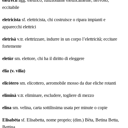
elètrech
agg. elettrico, funzionante elettricamente; nervoso,
eccitabile
eletricista
sf. elettricista, chi costruisce o ripara impianti e
apparecchi elettrici
eletrisà
v.tr. elettrizzare, indurre in un corpo l’elettricità; eccitare
fortemente
eletùr
sm. elettore, chi ha il diritto di eleggere
élia (v. vìlia)
elicòtero
sm. elicottero, aeromobile mosso da due eliche rotanti
eliminà
v.tr. eliminare, escludere, togliere di mezzo
elina
sm. velina, carta sottilissima usata per minute o copie
Elisabèta
sf. Elisabetta, nome proprio; (dim.) Bèta, Betina Betta,
Bettina