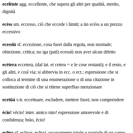
ecelènte
agg. eccellente, che supera gli altri per qualità, merito,
dignità
ecèss
sm. eccesso, ciò che eccede i limiti; a ün ecèss a un prezzo
eccessivo
ecessiù
sf. eccezione, cosa fuori dalla regola, non normale;
obiezione, critica; no iga (patì) ecessiù non aver alcun difetto
ecètera
eccetera, (dal lat. et cetera = e le cose restanti); e il resto, e
gli altri, e così via; si abbrevia in ecc. o ect.; espressione che si
colloca al termine di una enumerazione o di una citazione in
sostituzione di ciò che si ritiene superfluo menzionare
ecetüà
v.tr. eccettuare, escludere, mettere fuori; non comprendere
ècio!
vècio! inter. amico mio! espressione amorevole e di
confidenza; brào, ècio!
ecléss
sf. eclisse, eclissi, oscuramento totale o parziale di un corpo