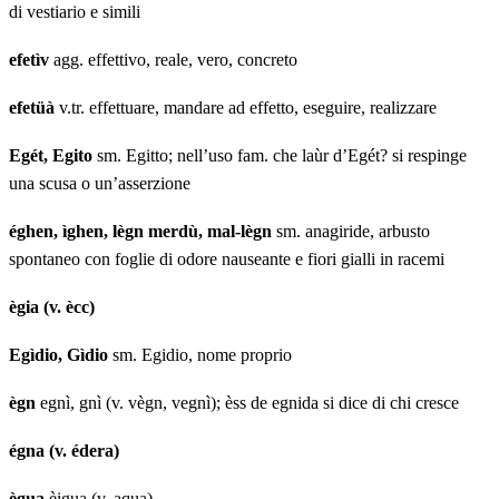
di vestiario e simili
efetìv
agg. effettivo, reale, vero, concreto
efetüà
v.tr. effettuare, mandare ad effetto, eseguire, realizzare
Egét, Egito
sm. Egitto; nell’uso fam. che laùr d’Egét? si respinge
una scusa o un’asserzione
éghen, ìghen, lègn merdù, mal-lègn
sm. anagiride, arbusto
spontaneo con foglie di odore nauseante e fiori gialli in racemi
ègia (v. ècc)
Egìdio, Gìdio
sm. Egidio, nome proprio
ègn
egnì, gnì (v. vègn, vegnì); èss de egnida si dice di chi cresce
égna (v. édera)
ègua
èigua (v. aqua)