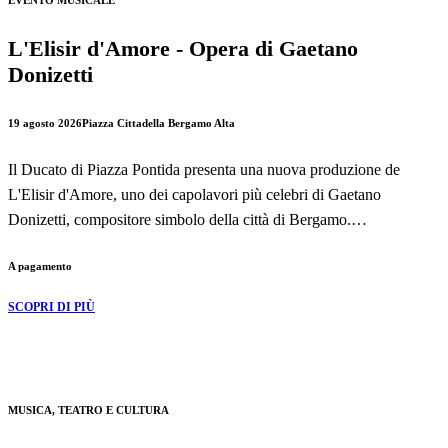
EVENTO MUSICALE
L'Elisir d'Amore - Opera di Gaetano
Donizetti
19 agosto 2026
Piazza Cittadella Bergamo Alta
Il Ducato di Piazza Pontida presenta una nuova produzione de
L'Elisir d'Amore, uno dei capolavori più celebri di Gaetano
Donizetti, compositore simbolo della città di Bergamo.
A pagamento
Ambientata nella suggestiva cornice di Piazza Cittadella a Bergamo
Alta, questa nuova produzione porta in scena una delle opere buffe
SCOPRI DI PIÙ
più amate del repertorio lirico italiano, capace di unire comicità,
romanticismo e alcune delle pagine musicali più celebri della storia
dell'opera.
MUSICA, TEATRO E CULTURA
L'appuntamento è in programma mercoledì 19 agosto 2026 alle ore
20:30.