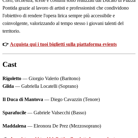
Coro, orchestra, scene e costumi sono realizzati dal Ducato di Piazza
Pontida grazie al lavoro di artisti e professionisti che condividono
l'obiettivo di rendere l'opera lirica sempre più accessibile e
coinvolgente, valorizzando al tempo stesso i giovani talenti del
territorio.
👉
Acquista qui i tuoi biglietti sulla piattaforma evients
Cast
Rigoletto
— Giorgio Valerio (Baritono)
Gilda
— Gabriella Locatelli (Soprano)
Il Duca di Mantova
— Diego Cavazzin (Tenore)
Sparafucile
— Gabriele Valsecchi (Basso)
Maddalena
— Eleonora De Prez (Mezzosoprano)