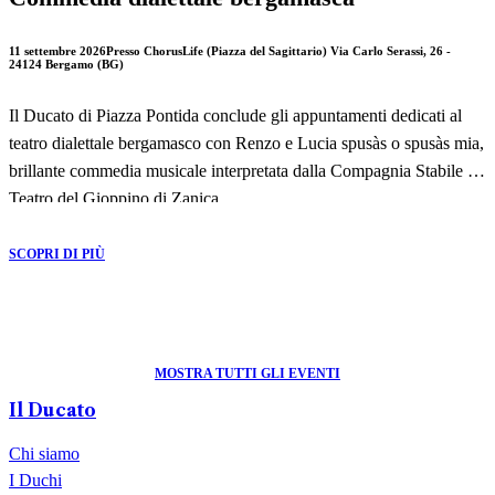
11 settembre 2026
Presso ChorusLife (Piazza del Sagittario) Via Carlo Serassi, 26 -
24124 Bergamo (BG)
Il Ducato di Piazza Pontida conclude gli appuntamenti dedicati al
teatro dialettale bergamasco con Renzo e Lucia spusàs o spusàs mia,
brillante commedia musicale interpretata dalla Compagnia Stabile Il
Teatro del Gioppino di Zanica.
Una divertente rilettura in dialetto bergamasco del celebre romanzo I
SCOPRI DI PIÙ
Promessi Sposi, capace di trasformare uno dei più grandi classici
della letteratura italiana in uno spettacolo ricco di ironia, musica e
comicità.
MOSTRA TUTTI GLI EVENTI
L'appuntamento è in programma il 11 settembre 2026 presso Piazza
Il Ducato
del Sagittario di ChorusLife, all'interno della rassegna estiva
promossa dal Ducato di Piazza Pontida.
Chi siamo
I Duchi