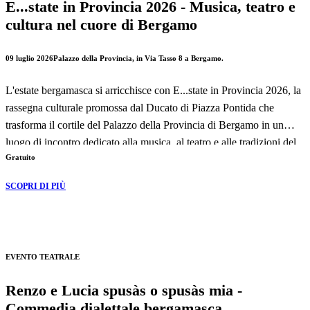
E...state in Provincia 2026 - Musica, teatro e
cultura nel cuore di Bergamo
09 luglio 2026
Palazzo della Provincia, in Via Tasso 8 a Bergamo.
L'estate bergamasca si arricchisce con E...state in Provincia 2026, la
rassegna culturale promossa dal Ducato di Piazza Pontida che
trasforma il cortile del Palazzo della Provincia di Bergamo in un
luogo di incontro dedicato alla musica, al teatro e alle tradizioni del
Gratuito
territorio.
SCOPRI DI PIÙ
Un calendario di appuntamenti pensato per offrire al pubblico serate
all'insegna della cultura e dello spettacolo, con concerti,
rappresentazioni teatrali e omaggi alla storia musicale bergamasca.
EVENTO TEATRALE
La manifestazione si svolge presso il Palazzo della Provincia, in Via
Tasso 8 a Bergamo.
Renzo e Lucia spusàs o spusàs mia -
Commedia dialettale bergamasca