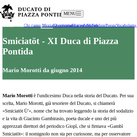
MENU
Il Ducato
Cultura e Tradizioni
Chi siamo
I Duchi
Mezza Quaresima
Le caricature
Festival del Folclore
La sede
Statuto
Poesie
Vocabolario
Smiciatöt
-
XI
Duca di Piazza
Pontida
Mario
Morotti
da
giugno 2014
Mario Morotti
è l'undicesimo Duca nella storia del Ducato. Per sua
scelta, Mario Morotti, già tesoriere del Ducato, si chiamerà
«Smiciatöt Ü'», nome che ha trovato leggendo la storia del sodalizio
e la vita di Giacinto Gambirasio, poeta ducale e uno dei più
apprezzati direttori del periodico Giopì, che si firmava «Gambì
Smiciatöt»: il nomignolo non sta per curiosone, ma per osservatore