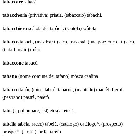
tabaccare
tabacà
tabaccheria
(privativa) priatìa, (tabaccaio) tabachì,
tabacchiera
scàtola del tabàch, (scatola) scàtola
tabacco
tabàch, (masticar t.) cicà, mastegà, (una porzione di t.) cica,
(t. da fumare) móro
tabaccone
tabacù
tabano
(nome comune dei tafano) mósca caalina
tabarro
tabàr, (dim.) tabarì, tabariöl, (mantello) mantèl, freröl,
(pastrano) pastrà, paletò
tabe
(t. polmonare, tisi) eteséa, etesìa
tabella
tabèla, (accr.) tabelù, (catalogo) catàlogo*, (prospetto)
prospèt*, (tariffa) tarifa, taréfa