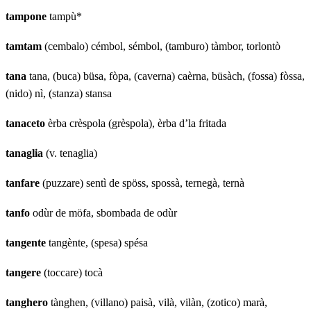
tampone
tampù*
tamtam
(cembalo) cémbol, sémbol, (tamburo) tàmbor, torlontò
tana
tana, (buca) büsa, fòpa, (caverna) caèrna, büsàch, (fossa) fòssa,
(nido) nì, (stanza) stansa
tanaceto
èrba crèspola (grèspola), èrba d’la fritada
tanaglia
(v. tenaglia)
tanfare
(puzzare) sentì de spöss, spossà, ternegà, ternà
tanfo
odùr de möfa, sbombada de odùr
tangente
tangènte, (spesa) spésa
tangere
(toccare) tocà
tanghero
tànghen, (villano) paisà, vilà, vilàn, (zotico) marà,