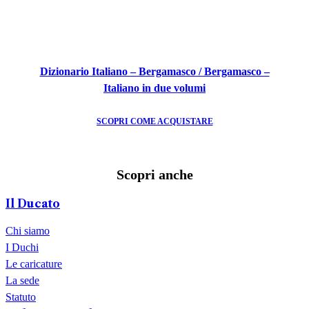
Dizionario Italiano – Bergamasco / Bergamasco –
Italiano in due volumi
SCOPRI COME ACQUISTARE
Mezza Quaresima
Festival del Folclore
Le Nostre Poesie in dialetto Bergamasco
Vocabolario Bergamasco/Italiano
Scuola di Dialetto Bergamasco
Il Coro del Ducato
Scopri anche
SCOPRI DI PIÙ
SCOPRI DI PIÙ
SCOPRI DI PIÙ
SCOPRI DI PIÙ
SCOPRI DI PIÙ
SCOPRI DI PIÙ
Il Ducato
Chi siamo
I Duchi
Le caricature
La sede
Statuto