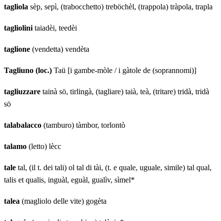
tagliola
sèp, sepì, (trabocchetto) treböchèl, (trappola) tràpola, trapla
tagliolini
taiadèi, teedèi
taglione
(vendetta) vendèta
Tagliuno (loc.)
Taü [i gambe-mòle / i gàtole de (soprannomi)]
tagliuzzare
tainà sö, tirlingà, (tagliare) taià, teà, (tritare) tridà, tridà
sö
talabalacco
(tamburo) tàmbor, torlontò
talamo
(letto) lècc
tale
tal, (il t. dei tali) ol tal di tài, (t. e quale, uguale, simile) tal qual,
talis et qualis, inguàl, eguàl, gualìv, sìmel*
talea
(magliolo delle vite) gogèta