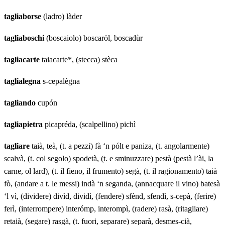
tagliaborse
(ladro) làder
tagliaboschi
(boscaiolo) boscaröl, boscadùr
tagliacarte
taiacarte*, (stecca) stèca
taglialegna
s-cepalègna
tagliando
cupón
tagliapietra
picapréda, (scalpellino) pichì
tagliare
taià, teà, (t. a pezzi) fà ‘n pólt e paniza, (t. angolarmente)
scalvà, (t. col segolo) spodetà, (t. e sminuzzare) pestà (pestà l’ài, la
carne, ol lard), (t. il fieno, il frumento) segà, (t. il ragionamento) taià
fò, (andare a t. le messi) indà ‘n seganda, (annacquare il vino) batesà
‘l vì, (dividere) divìd, dividì, (fendere) sfènd, sfendì, s-cepà, (ferire)
ferì, (interrompere) interómp, interompì, (radere) rasà, (ritagliare)
retaià, (segare) rasgà, (t. fuori, separare) separà, desmes-cià,