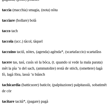
taccia
(macchia) smagia, (nota) nòta
tacciare
(bollare) bolà
tacco
tach
taccola
(ucc.) tàcol, tàquel
taccuino
tacüì, nòtes, (agenda) agènda*, (scartafaccio) scartafàss
tacere
tas, tasì, cusìs sö la bóca, (t. quando si vede la mala parata)
mèt la pìa ‘n del sach, (ammutolire) restà de stöch, (omettere) lagà
fò, lagà föra, lassà ‘n biànch
tachicardia
(batticuore) baticör, (palpitazione) palpitassiù, sobatimét
de cör
tacitare
tacità*, (pagare) pagà