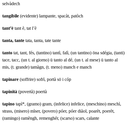
selvàdech
tangibile
(evidente) lampante, spacàt, patòch
tant’è
tant è, tat l’è
tanta, tante
tata, tanta, tate tante
tanto
tat, tant, fés, (tantino) tantì, falì, (un tantino) öna sdégia, (tanti)
tace, tacc, (un t. al giorno) ü tanto al dé, (un t. al mese) ü tanto al
mis, (t. grande) tamàgn, (t. meno) manch e manch
tapinare
(soffrire) sofrì, portà sö i cóp
tapinità
(povertà) poertà
tapino
tapì*, (gramo) gram, (infelice) infelice, (meschino) meschì,
strass, (misero) mìser, (povero) póer, póer diàol, poarèt, poerèt,
(ramingo) ramèngh, remenghér, (scarso) scars, calante