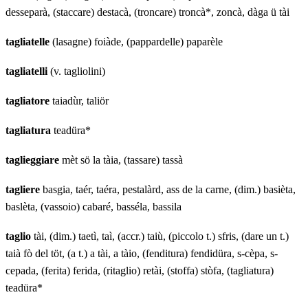
desseparà, (staccare) destacà, (troncare) troncà*, zoncà, dàga ü tài
tagliatelle
(lasagne) foiàde, (pappardelle) paparèle
tagliatelli
(v. tagliolini)
tagliatore
taiadùr, taliör
tagliatura
teadüra*
taglieggiare
mèt sö la tàia, (tassare) tassà
tagliere
basgia, taér, taéra, pestalàrd, ass de la carne, (dim.) basièta,
baslèta, (vassoio) cabaré, basséla, bassila
taglio
tài, (dim.) taetì, taì, (accr.) taiù, (piccolo t.) sfris, (dare un t.)
taià fò del töt, (a t.) a tài, a tàio, (fenditura) fendidüra, s-cèpa, s-
cepada, (ferita) ferida, (ritaglio) retài, (stoffa) stòfa, (tagliatura)
teadüra*