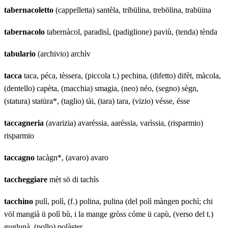
tabernacoletto
(cappelletta) santèla, tribülina, trebölina, trabüina
tabernacolo
tabernàcol, paradisì, (padiglione) paviù, (tenda) tènda
tabulario
(archivio) archìv
tacca
taca, péca, tèssera, (piccola t.) pechina, (difetto) difèt, màcola,
(dentello) capèta, (macchia) smagia, (neo) néo, (segno) sègn,
(statura) statüra*, (taglio) tài, (tara) tara, (vizio) vésse, ésse
taccagneria
(avarizia) avaréssia, aaréssia, varìssia, (risparmio)
risparmio
taccagno
tacàgn*, (avaro) avaro
taccheggiare
mèt sö di tachìs
tacchino
pulì, polì, (f.) polina, pulina (del polì màngen pochì; chi
völ mangià ü polì bù, i la mange gròss cóme ü capù, (verso del t.)
guglunà, (pollo) polàster