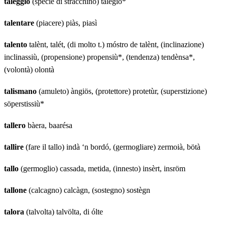
taleggio
(specie di stracchino) talègio*
talentare
(piacere) piàs, piasì
talento
talènt, talét, (di molto t.) móstro de talènt, (inclinazione)
inclinassiù, (propensione) propensiù*, (tendenza) tendènsa*,
(volontà) olontà
talismano
(amuleto) àngiös, (protettore) protetùr, (superstizione)
söperstissiù*
tallero
bàera, baarésa
tallire
(fare il tallo) indà ‘n bordó, (germogliare) zermoià, bötà
tallo
(germoglio) cassada, metida, (innesto) insèrt, insröm
tallone
(calcagno) calcàgn, (sostegno) sostègn
talora
(talvolta) talvölta, di ólte