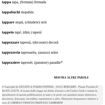
tappa
tapa, (fermata) fermada
tappabuchi
stopabüs
tappare
stopà, (chiudere) serà
tappeto
tapé, (dim.) tapenì
tappezzare
tapessà, (decorare) decorà
tappezzeria
tapessaréa, (arazzo) aràss
tappezziere
tapessér, (paratore) paradùr*
MOSTRA ALTRE PAROLE
© Copyright by DUCATO di PIAZZA PONTIDA - 24122 BERGAMO - Piazza Pontida,41
Tel.035.210276. A norma della Legge sul diritto d'autore e del Codice Civile è vietata la
riproduzione di questa pubblicazione in tutto o in parte con qualsiasi mezzo elettronico,
meccanico, fotocopie, microfilms, registrazioni o altro. Dizionario bergamasco-italiano a
cura di CARMELO FRANCIA EMANUELE GAMBARINI