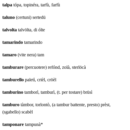
talpa
tópa, topinéra, tarfù, farfù
taluno
(certuni) sertedü
talvolta
talvölta, di ólte
tamarindo
tamarindo
tamaro
(vite nera) tam
tamburare
(percuotere) refónd, zolà, sterlöcà
tamburello
paletì, crièl, cröèl
tamburino
tamborì, tamburì, (t. per tostare) brüsì
tamburo
tàmbor, torlontò, (a tambur battente, presto) prèst,
(sgabello) scabèl
tamponare
tampunà*