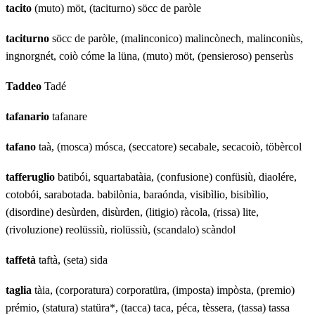
tacito
(muto) möt, (taciturno) söcc de paròle
taciturno
söcc de paròle, (malinconico) malincònech, malinconiùs,
ingnorgnét, coiò cóme la lüna, (muto) möt, (pensieroso) penserùs
Taddeo
Tadé
tafanario
tafanare
tafano
taà, (mosca) mósca, (seccatore) secabale, secacoiò, töbèrcol
tafferuglio
batibói, squartabatàia, (confusione) confüsiù, diaolére,
cotobói, sarabotada. babilònia, baraónda, visibìlio, bisibìlio,
(disordine) desùrden, disùrden, (litigio) ràcola, (rissa) lite,
(rivoluzione) reolüssiù, riolüssiù, (scandalo) scàndol
taffetà
taftà, (seta) sida
taglia
tàia, (corporatura) corporatüra, (imposta) impòsta, (premio)
prémio, (statura) statüra*, (tacca) taca, péca, tèssera, (tassa) tassa