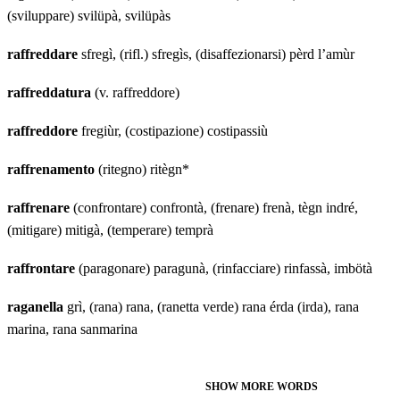
(sviluppare) svilüpà, svilüpàs
raffreddare
sfregì, (rifl.) sfregìs, (disaffezionarsi) pèrd l’amùr
raffreddatura
(v. raffreddore)
raffreddore
fregiùr, (costipazione) costipassiù
raffrenamento
(ritegno) ritègn*
raffrenare
(confrontare) confrontà, (frenare) frenà, tègn indré,
(mitigare) mitigà, (temperare) temprà
raffrontare
(paragonare) paragunà, (rinfacciare) rinfassà, imbötà
raganella
grì, (rana) rana, (ranetta verde) rana érda (irda), rana
marina, rana sanmarina
SHOW MORE WORDS