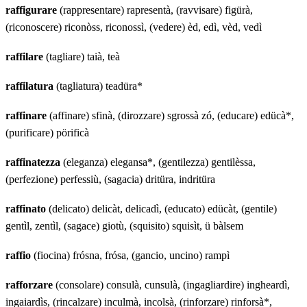
raffigurare
(rappresentare) rapresentà, (ravvisare) figürà,
(riconoscere) riconòss, riconossì, (vedere) èd, edì, vèd, vedì
raffilare
(tagliare) taià, teà
raffilatura
(tagliatura) teadüra*
raffinare
(affinare) sfinà, (dirozzare) sgrossà zó, (educare) edücà*,
(purificare) pörificà
raffinatezza
(eleganza) elegansa*, (gentilezza) gentilèssa,
(perfezione) perfessiù, (sagacia) dritüra, indritüra
raffinato
(delicato) delicàt, delicadì, (educato) edücàt, (gentile)
gentìl, zentìl, (sagace) giotù, (squisito) squisìt, ü bàlsem
raffio
(fiocina) frósna, frósa, (gancio, uncino) rampì
rafforzare
(consolare) consulà, cunsulà, (ingagliardire) ingheardì,
ingaiardìs, (rincalzare) inculmà, incolsà, (rinforzare) rinforsà*,