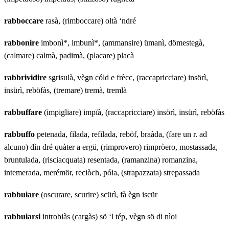
rabboccare
rasà, (rimboccare) oltà ‘ndré
rabbonire
imbonì*, imbunì*, (ammansire) ümanì, dömestegà,
(calmare) calmà, padimà, (placare) placà
rabbrividire
sgrisulà, vègn cóld e frècc, (raccapricciare) insörì,
insürì, reböfàs, (tremare) tremà, tremlà
rabbuffare
(impigliare) impïà, (raccapricciare) insörì, insürì, reböfàs
rabbuffo
petenada, filada, refilada, reböf, braàda, (fare un r. ad
alcuno) dìn dré quàter a ergü, (rimprovero) rimpròero, mostassada,
bruntulada, (risciacquata) resentada, (ramanzina) romanzina,
intemerada, merémör, reciòch, póia, (strapazzata) strepassada
rabbuiare
(oscurare, scurire) scürì, fà ègn iscür
rabbuiarsi
introbiàs (cargàs) sö ‘l tép, vègn sö di nìoi