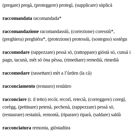
(pregare) pregà, (proteggere) protegì, (supplicare) süplicà
raccomandata
racomandada*
raccomandazione
racomandassiù, (correzione) coressiù*,
(preghiera) preghiéra*, (protezione) protessiù, (sostegno) sostègn
raccomodare
(rappezzare) pessà sö, (rattoppare) giöstà sö, cunsà i
pagn, tacunà, mèt sö öna pèssa, (rimediare) remedià, rimedià
raccomodare
(rassettare) mèt a l’ùrden (la cà)
racconciamento
(restauro) restàüro
racconciare
(r. il tetto) recór, recorì, retecià, (correggere) coregì,
corègg, (pettinare) petenà, pechenà, (rappezzare) pessà sö,
(restaurare) restaürà, remontà, (riparare) riparà, (saldare) saldà
racconciatura
remonta, giöstadüra