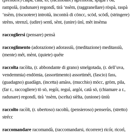
rampolà, (radunare) regondì, tirà ‘nsèm, (raggranellare) röspà, raspà
‘nsèm, (riscuotere) introità, incontrà di cöncc, scöd, scödì, (stringere)
strèns, strenzì, (udire) sentì, sènt, (unire) ünì, mèt insèma
raccogliersi
(pensare) pensà
raccoglimento
(adorazione) adorassiù, (meditazione) meditassiù,
(mente) mét, mènt, (quiete) quéte
raccolta
racòlta, (r. abbondante di grano) smelgotada, (r. dell’uva,
vendemmia) endömia, (assortimento) assortimét, (fascio) fass,
(guadagno) guadàgn, (incetta) amàss, (mucchio) möcc, gröm, pila,
(far r., raccogliere) tö sö, regói, reguì, argòi, catà sö, (chiamare a r.,
radunare) regondì, tirà ‘nsèm, (scelta) sièlta, (unione) üniù
raccolto
racòlt, (r. ubertoso) racoltù, (pensieroso) penserùs, (stretto)
strécc
raccomandare
racomandà, (raccomandarsi, ricorrere) ricór, ricorì,