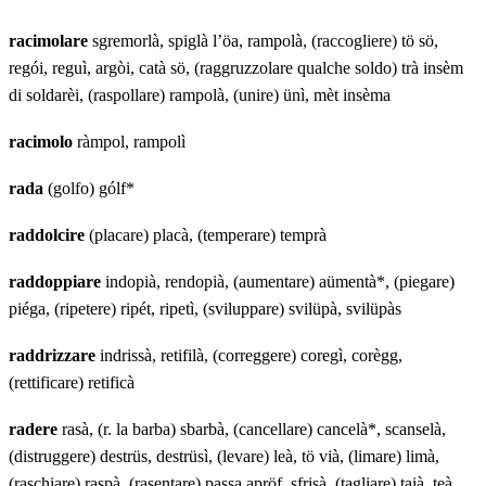
racimolare
sgremorlà, spiglà l’öa, rampolà, (raccogliere) tö sö,
regói, reguì, argòi, catà sö, (raggruzzolare qualche soldo) trà insèm
di soldarèi, (raspollare) rampolà, (unire) ünì, mèt insèma
racimolo
ràmpol, rampolì
rada
(golfo) gólf*
raddolcire
(placare) placà, (temperare) temprà
raddoppiare
indopià, rendopià, (aumentare) aümentà*, (piegare)
piéga, (ripetere) ripét, ripetì, (sviluppare) svilüpà, svilüpàs
raddrizzare
indrissà, retifilà, (correggere) coregì, corègg,
(rettificare) retificà
radere
rasà, (r. la barba) sbarbà, (cancellare) cancelà*, scanselà,
(distruggere) destrüs, destrüsì, (levare) leà, tö vià, (limare) limà,
(raschiare) raspà, (rasentare) passa apröf, sfrisà, (tagliare) taià, teà,