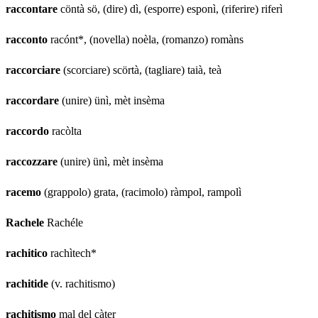
raccontare
cöntà sö, (dire) dì, (esporre) esponì, (riferire) riferì
racconto
racónt*, (novella) noèla, (romanzo) romàns
raccorciare
(scorciare) scörtà, (tagliare) taià, teà
raccordare
(unire) ünì, mèt insèma
raccordo
racòlta
raccozzare
(unire) ünì, mèt insèma
racemo
(grappolo) grata, (racimolo) ràmpol, rampolì
Rachele
Rachéle
rachitico
rachìtech*
rachitide
(v. rachitismo)
rachitismo
mal del càter