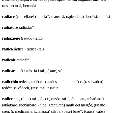
(tosare) tusà, berondà
radiare
(cancellare) cancelà*, scanselà, (splendere) sberlüsì, stralüsì
radiatore
radiadùr*
radiazione
(raggio) ragio
radica
ràdica, (radice) raìs
radicale
radicàl*
radicare
mèt i raìs, fà i raìs, (stare) stà
radicchio
redécc, radécc, scamössa, böt de redécc, (r. selvatico)
redécc salvàdech, (insalata) insalata
radice
raìs, (dim.) raisì, (accr.) raisòt, raisù, (r. amara, rabarbaro)
rabàrbaro, reobàrbaro, (r. del granturco) ranfù del melgòt, (rafano)
crén, (r. medicinale, scialappa) silapa, (base) base*, (causa) càösa