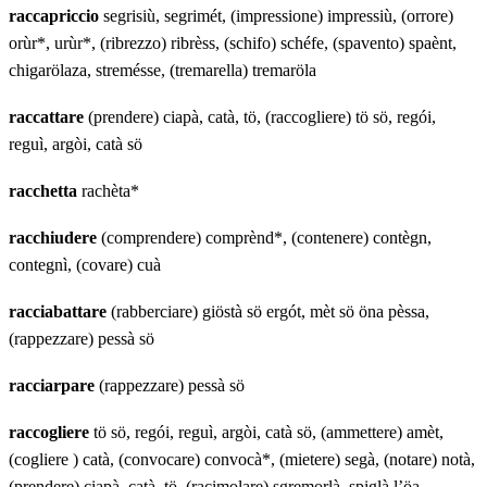
raccapriccio
segrisiù, segrimét, (impressione) impressiù, (orrore)
orùr*, urùr*, (ribrezzo) ribrèss, (schifo) schéfe, (spavento) spaènt,
chigarölaza, stremésse, (tremarella) tremaröla
raccattare
(prendere) ciapà, catà, tö, (raccogliere) tö sö, regói,
reguì, argòi, catà sö
racchetta
rachèta*
racchiudere
(comprendere) comprènd*, (contenere) contègn,
contegnì, (covare) cuà
racciabattare
(rabberciare) giöstà sö ergót, mèt sö öna pèssa,
(rappezzare) pessà sö
racciarpare
(rappezzare) pessà sö
raccogliere
tö sö, regói, reguì, argòi, catà sö, (ammettere) amèt,
(cogliere ) catà, (convocare) convocà*, (mietere) segà, (notare) notà,
(prendere) ciapà, catà, tö, (racimolare) sgremorlà, spiglà l’öa,