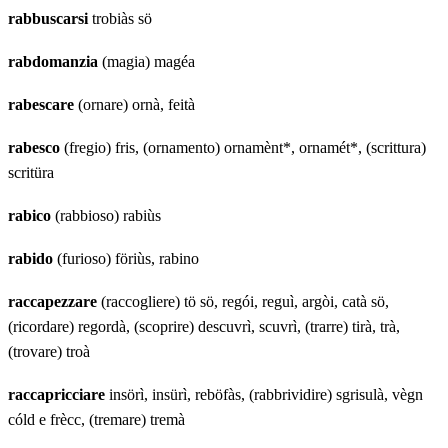
rabbuscarsi
trobiàs sö
rabdomanzia
(magia) magéa
rabescare
(ornare) ornà, feità
rabesco
(fregio) fris, (ornamento) ornamènt*, ornamét*, (scrittura)
scritüra
rabico
(rabbioso) rabiùs
rabido
(furioso) föriùs, rabino
raccapezzare
(raccogliere) tö sö, regói, reguì, argòi, catà sö,
(ricordare) regordà, (scoprire) descuvrì, scuvrì, (trarre) tirà, trà,
(trovare) troà
raccapricciare
insörì, insürì, reböfàs, (rabbrividire) sgrisulà, vègn
cóld e frècc, (tremare) tremà