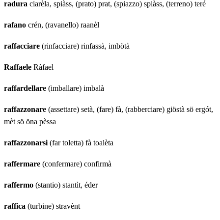
radura
ciarèla, spiàss, (prato) prat, (spiazzo) spiàss, (terreno) teré
rafano
crén, (ravanello) raanèl
raffacciare
(rinfacciare) rinfassà, imbötà
Raffaele
Ràfael
raffardellare
(imballare) imbalà
raffazzonare
(assettare) setà, (fare) fà, (rabberciare) giöstà sö ergót,
mèt sö öna pèssa
raffazzonarsi
(far toletta) fà toalèta
raffermare
(confermare) confirmà
raffermo
(stantio) stantìt, éder
raffica
(turbine) stravènt