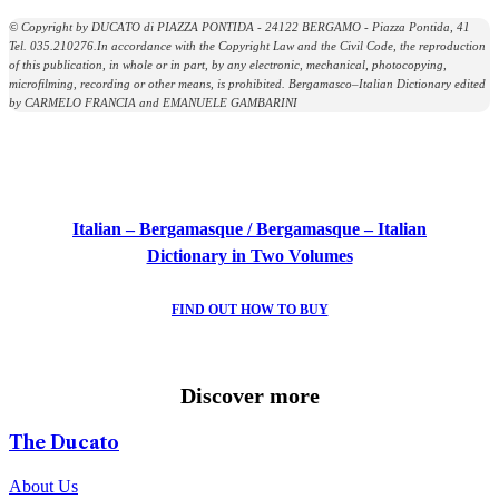
© Copyright by DUCATO di PIAZZA PONTIDA - 24122 BERGAMO - Piazza Pontida, 41
Tel. 035.210276.In accordance with the Copyright Law and the Civil Code, the reproduction
of this publication, in whole or in part, by any electronic, mechanical, photocopying,
microfilming, recording or other means, is prohibited. Bergamasco–Italian Dictionary edited
by CARMELO FRANCIA and EMANUELE GAMBARINI
Italian – Bergamasque / Bergamasque – Italian
Dictionary in Two Volumes
FIND OUT HOW TO BUY
Mid-Lent Festival
Folklore Festival
Poems
Bergamasque/Italian Vocabulary
Bergamasque Dialect School
The Choir of the Ducato
Discover more
DISCOVER MORE
DISCOVER MORE
DISCOVER MORE
DISCOVER MORE
DISCOVER MORE
DISCOVER MORE
The Ducato
About Us