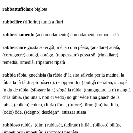
rabbattuffolare
biglotà
rabbellire
(rifiorire) turnà a fiurì
rabberciamento
(accomodamento) comodamènt, comodassiù
rabberciare
giöstà sö ergót, mèt sö öna pèssa, (adattare) adatà,
(correggere) coregì, corègg, (rappezzare) pessà sö, (rimediare)
remedià, rimedià, (riparare) riparà
rabbia
ràbia, gnechìsia (la ràbia d’ la sira sàlvela per la matina; la
ràbia la fà fà di spropósecc), (scoppiar di r.) büligà de ràbia, s-ciopà
‘n du de ràbia, (sfogare la r.) sfogà la ràbia, (trangugiare la r.) mangià
d’ la ràbia, (ho una r. non ci vedo) no gh’ vède fina gnach de la
ràbia, (collera) còlera, (furia) föria, (furore) fürùr, (ira) ira, futa,
(odio) öde, (sdegno) desdègn*, (stizza) stissa
rabbioso
rabiùs, (dim.) rabiusèt, (adirato) infiàt, (bilioso) biliùs,
(impetuoso) impetüùs, (stizzoso) füghèta